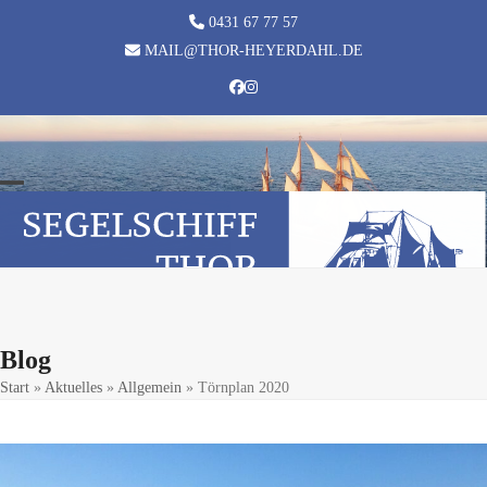
Skip
0431 67 77 57
to
MAIL@THOR-HEYERDAHL.DE
content
Facebook
Instagram
Open
Close
mobile
mobile
menu
menu
Blog
Start
»
Aktuelles
»
Allgemein
»
Törnplan 2020