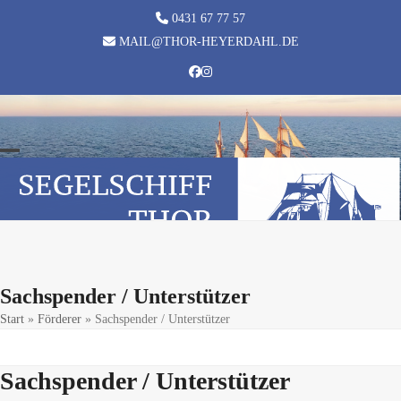
Skip
0431 67 77 57
to
MAIL@THOR-HEYERDAHL.DE
content
Facebook
Instagram
Open
Close
mobile
mobile
menu
menu
Sachspender / Unterstützer
Start
»
Förderer
»
Sachspender / Unterstützer
Sachspender / Unterstützer