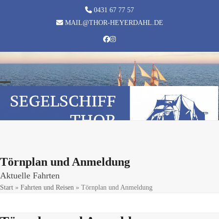
Skip
0431 67 77 57
to
MAIL@THOR-HEYERDAHL.DE
content
Facebook
Instagram
Open
Close
mobile
mobile
menu
menu
Törnplan und Anmeldung
Aktuelle Fahrten
Start
»
Fahrten und Reisen
»
Törnplan und Anmeldung