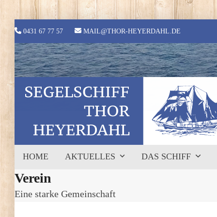
Skip
to
content
0431 67 77 57
MAIL@THOR-HEYERDAHL.DE
HOME
AKTUELLES
DAS SCHIFF
Verein
Eine starke Gemeinschaft