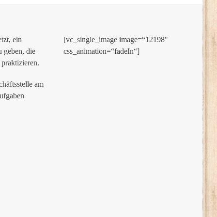
zt, ein
[vc_single_image image=“12198″
u geben, die
css_animation=“fadeIn“]
raktizieren.
häftsstelle am
Aufgaben