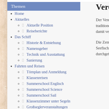
Ver
Themen
Home
Aktuelles
Der Ver
Aktuelle Position
traditio
Reiseberichte
damit v
Das Schiff
Die Zen
Historie & Entstehung
Seefisch
Namensgeber
durchgef
Technik und Ausstattung
Sanierung
Fahrten und Reisen
Törnplan und Anmeldung
Klassenreisen
Summerschool Englisch
Summerschool Science
Summerschool Sail
Klassenzimmer unter Segeln
Großseglerveranstaltungen