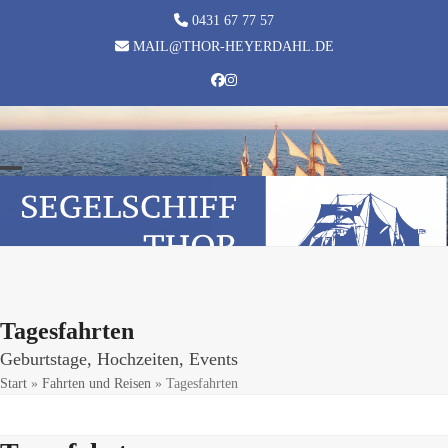
Skip
0431 67 77 57
to
MAIL@THOR-HEYERDAHL.DE
content
Facebook
Instagram
Open
Close
mobile
mobile
menu
menu
Tagesfahrten
Geburtstage, Hochzeiten, Events
Start
»
Fahrten und Reisen
»
Tagesfahrten