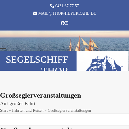
Skip
0431 67 77 57
to
MAIL@THOR-HEYERDAHL.DE
content
Facebook
Instagram
Open
Close
mobile
mobile
menu
menu
Großseglerveranstaltungen
Auf großer Fahrt
Start
»
Fahrten und Reisen
»
Großseglerveranstaltungen