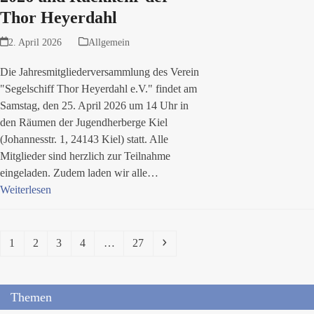
Thor Heyerdahl
2. April 2026
Allgemein
Die Jahresmitgliederversammlung des Verein
"Segelschiff Thor Heyerdahl e.V." findet am
Samstag, den 25. April 2026 um 14 Uhr in
den Räumen der Jugendherberge Kiel
(Johannesstr. 1, 24143 Kiel) statt. Alle
Mitglieder sind herzlich zur Teilnahme
eingeladen. Zudem laden wir alle…
Weiterlesen
Seite
Seite
Seite
Seite
Seite
Vorwärts
1
2
3
4
…
27
Themen