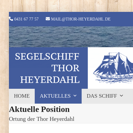
Skip
to
content
0431 67 77 57
MAIL@THOR-HEYERDAHL.DE
HOME
AKTUELLES
DAS SCHIFF
Aktuelle Position
Ortung der Thor Heyerdahl