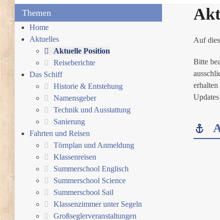
Akt
Themen
Home
Aktuelles
Auf dies
Aktuelle Position
Bitte be
Reiseberichte
ausschli
Das Schiff
erhalten
Historie & Entstehung
Updates
Namensgeber
Technik und Ausstattung
Sanierung
A
Fahrten und Reisen
Törnplan und Anmeldung
Klassenreisen
Summerschool Englisch
Summerschool Science
Summerschool Sail
Klassenzimmer unter Segeln
Großseglerveranstaltungen