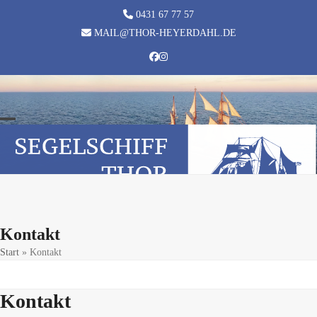
Skip
0431 67 77 57
to
MAIL@THOR-HEYERDAHL.DE
content
Facebook
Instagram
Open
Close
mobile
mobile
menu
menu
Kontakt
Start
»
Kontakt
Kontakt