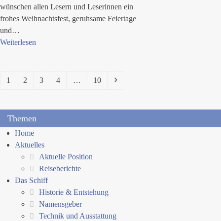
wünschen allen Lesern und Leserinnen ein
frohes Weihnachtsfest, geruhsame Feiertage
und…
Weiterlesen
Seite
Seite
Seite
Seite
Seite
Vorwärts
1
2
3
4
…
10
Themen
Home
Aktuelles
Aktuelle Position
Reiseberichte
Das Schiff
Historie & Entstehung
Namensgeber
Technik und Ausstattung