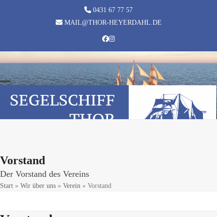
Skip
0431 67 77 57
to
MAIL@THOR-HEYERDAHL.DE
content
Facebook
Instagram
Open
Close
mobile
mobile
menu
menu
Vorstand
Der Vorstand des Vereins
Start
»
Wir über uns
»
Verein
»
Vorstand