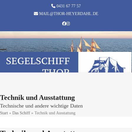
Skip
0431 67 77 57
to
MAIL@THOR-HEYERDAHL.DE
content
Facebook
Instagram
Open
Close
mobile
mobile
menu
menu
Technik und Ausstattung
Technische und andere wichtige Daten
Start
»
Das Schiff
»
Technik und Ausstattung