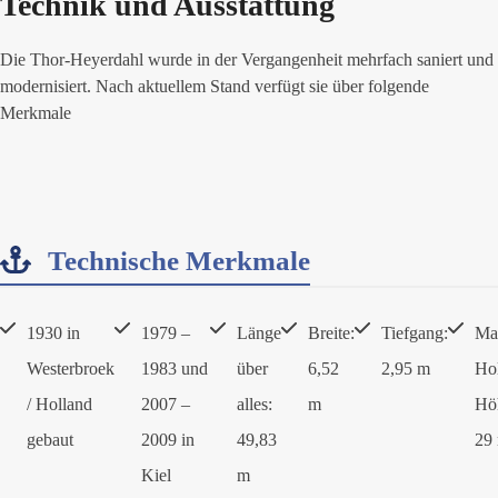
Technik und Ausstattung
Die Thor-Heyerdahl wurde in der Vergangenheit mehrfach saniert und
modernisiert. Nach aktuellem Stand verfügt sie über folgende
Merkmale
Technische Merkmale
1930 in
1979 –
Länge
Breite:
Tiefgang:
Ma
Westerbroek
1983 und
über
6,52
2,95 m
Hol
/ Holland
2007 –
alles:
m
Hö
gebaut
2009 in
49,83
29
Kiel
m