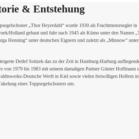
torie & Entstehung
psegelschoner „Thor Heyerdahl“ wurde 1930 als Frachtmotorsegler in
roek/Holland gebaut und fuhr nach 1945 als Kümo unter den Namen „T
rga Henning“ unter deutschen Eignern und zuletzt als „Minnow“ unte
teigerte Detlef Soitzek das zu der Zeit in Hamburg-Harburg aufliegend
es von 1979 bis 1983 mit seinem damaligen Partner Günter Hoffmann u
ldtswerke-Deutsche Werft in Kiel sowie vielen freiwilligen Helfern in 
Takelung eines Toppsegelschoners um.