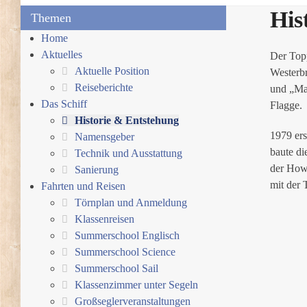
His
Themen
Home
Aktuelles
Der Top
Aktuelle Position
Westerb
Reiseberichte
und „Ma
Das Schiff
Flagge.
Historie & Entstehung
1979 ers
Namensgeber
baute di
Technik und Ausstattung
der Howa
Sanierung
mit der 
Fahrten und Reisen
Törnplan und Anmeldung
Klassenreisen
Summerschool Englisch
Summerschool Science
Summerschool Sail
Klassenzimmer unter Segeln
Großseglerveranstaltungen