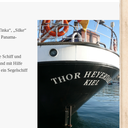
inka“, „Silke“
r Panama-
e Schiff und
nd mit Hilfe
ein Segelschiff