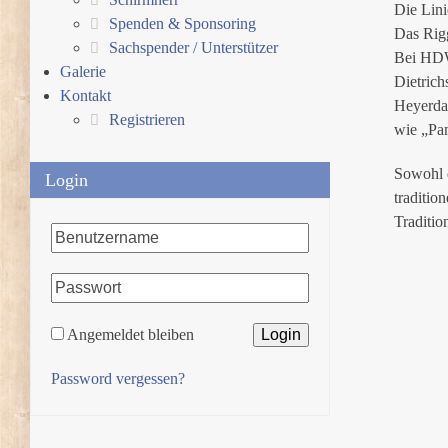
Die Lin
Spenden & Sponsoring
Das Rigg
Sachspender / Unterstützer
Bei HDW
Galerie
Dietrich
Kontakt
Heyerdah
Registrieren
wie „Pa
Sowohl d
Login
traditio
Traditio
Angemeldet bleiben
Password vergessen?