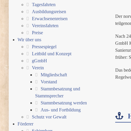
Tagesfahrten
Ausbildungsreisen
Der nor
Erwachsenenreisen
teilgeno
Vereinsfahrten
Preise
Nach 24
Wir über uns
GmbH Kie
Pressespiegel
Sanierun
Leitbild und Konzept
früher:
gGmbH
Verein
Das bede
Mitgliedschaft
Regelwe
Vorstand
Stammbesatzung und
Stammsprecher
Stammbesatzung werden
Aus- und Fortbildung
Schutz vor Gewalt
Förderer
Schirmherr