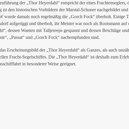
ienführung der „Thor Heyerdahl“ entspricht der eines Frachtensegler
 ist den historischen Vorbildern der Marstal-Schoner nachgebildet un
 wurde damals noch regelmäßig die „Gorch Fock“ überholt. Einige Tak
sdorf aufgeriggt und überholt, ihr Meister war noch als Bootsmann auf
l“, dessen Wanten mit Talljereeps gespannt und dessen Beschläge un
mir“, „Passat“ und „Gorch Fock“ nachempfunden sind.
as Erscheinungsbild der „Thor Heyerdahl“ als Ganzes, als auch unzählig
nellen Fracht-Segelschiffes. Die „Thor Heyerdahl“ ist deshalb zum Erle
nsschifffahrt in besonderer Weise geeignet.