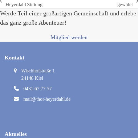
vorheriger
Nächster
Heyerdahl Stiftung
gewählt
Beitrag:
Beitrag:
Werde Teil einer großartigen Gemeinschaft und erlebe
das ganz große Abenteuer!
Mitglied werden
Kontakt
Wischhofstraße 1
24148 Kiel
0431 67 77 57
mail@thor-heyerdahl.de
Aktuelles