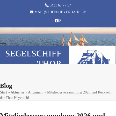
Skip
0431 67 77 57
to
MAIL@THOR-HEYERDAHL.DE
content
Facebook
Instagram
Open
Close
mobile
mobile
menu
menu
Blog
Start
»
Aktuelles
»
Allgemein
»
Mitgliederversammlung 2026 und Rückkehr
der Thor Heyerdahl
Mitgliederversammlung 2026 und