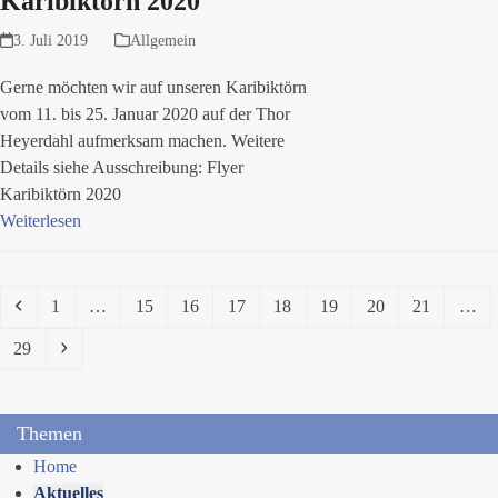
Karibiktörn 2020
3. Juli 2019
Allgemein
Gerne möchten wir auf unseren Karibiktörn
vom 11. bis 25. Januar 2020 auf der Thor
Heyerdahl aufmerksam machen. Weitere
Details siehe Ausschreibung: Flyer
Karibiktörn 2020
Weiterlesen
Vorheriger
Seite
Seite
Seite
Seite
Seite
Seite
Seite
Seite
1
…
15
16
17
18
19
20
21
…
Seite
Vorwärts
29
Themen
Home
Aktuelles