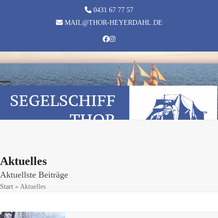
Skip
0431 67 77 57
to
MAIL@THOR-HEYERDAHL.DE
content
Facebook
Instagram
Open
Close
mobile
mobile
menu
menu
Aktuelles
Aktuellste Beiträge
Start
»
Aktuelles