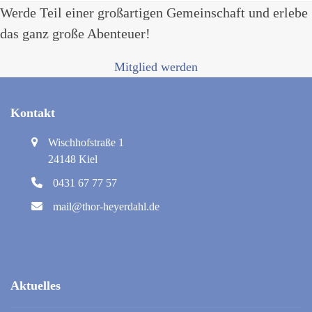
Nächster
Werde Teil einer großartigen Gemeinschaft und erlebe
Beitrag:
das ganz große Abenteuer!
Mitglied werden
Kontakt
Wischhofstraße 1
24148 Kiel
0431 67 77 57
mail@thor-heyerdahl.de
Aktuelles