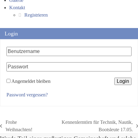
Galerie
Kontakt
Registrieren
Login
Angemeldet bleiben
Password vergessen?
Frohe
Kennenlerntörn für Technik, Nautik,
vorheriger
Nächster
Weihnachten!
Bootsleute 17.05.
Beitrag:
Beitrag: