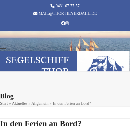
Skip
0431 67 77 57
to
MAIL@THOR-HEYERDAHL.DE
content
Facebook
Instagram
Open
Close
mobile
mobile
menu
menu
Blog
Start
»
Aktuelles
»
Allgemein
»
In den Ferien an Bord?
In den Ferien an Bord?