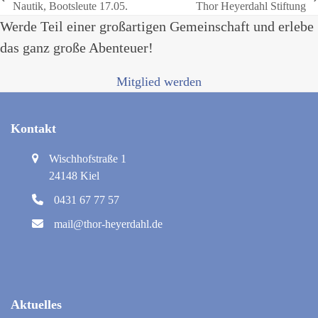
vorheriger
Nächster
Nautik, Bootsleute 17.05.
Thor Heyerdahl Stiftung
Beitrag:
Beitrag:
Werde Teil einer großartigen Gemeinschaft und erlebe
das ganz große Abenteuer!
Mitglied werden
Kontakt
Wischhofstraße 1
24148 Kiel
0431 67 77 57
mail@thor-heyerdahl.de
Aktuelles