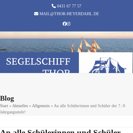
Skip
0431 67 77 57
to
MAIL@THOR-HEYERDAHL.DE
content
Facebook
Instagram
Open
Close
mobile
mobile
menu
menu
Blog
Start
»
Aktuelles
»
Allgemein
»
An alle Schülerinnen und Schüler der 7.-9.
Jahrgangsstufe!
An alle Schülerinnen und Schüler