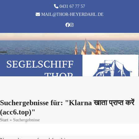
Skip
0431 67 77 57
to
MAIL@THOR-HEYERDAHL.DE
content
Facebook
Instagram
Open
Close
mobile
mobile
menu
menu
Suchergebnisse für: "Klarna खाता प्राप्त करें
(acc6.top)"
Start
»
Suchergebnisse